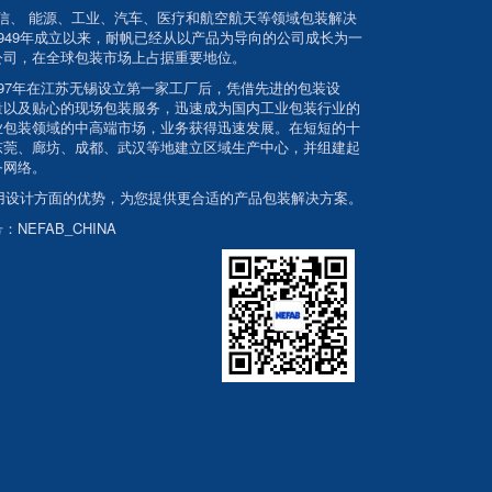
 能源、工业、汽车、医疗和航空航天等领域包装解决
949年成立以来，耐帆已经从以产品为导向的公司成长为一
公司，在全球包装市场上占据重要地位。
7年在江苏无锡设立第一家工厂后，凭借先进的包装设
量以及贴心的现场包装服务，迅速成为国内工业包装行业的
业包装领域的中高端市场，业务获得迅速发展。在短短的十
东莞、廊坊、成都、武汉等地建立区域生产中心，并组建起
务网络。
计方面的优势，为您提供更合适的产品包装解决方案。
NEFAB_CHINA