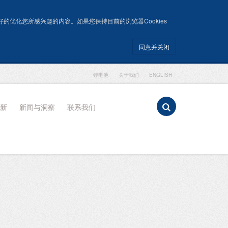
好的优化您所感兴趣的内容。如果您保持目前的浏览器Cookies
同意并关闭
锂电池
关于我们
ENGLISH
新
新闻与洞察
联系我们