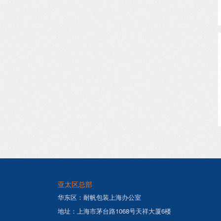
亚太区总部
华东区：耐帆包装上海办公室
地址：上海市茅台路1068号天祥大厦6楼