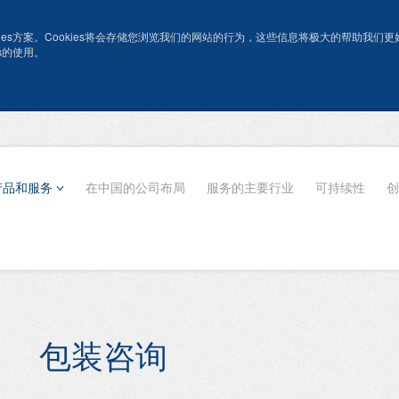
es方案。Cookies将会存储您浏览我们的网站的行为，这些信息将极大的帮助我们更
s的使用。
产品和服务
在中国的公司布局
服务的主要行业
可持续性
创
包装咨询