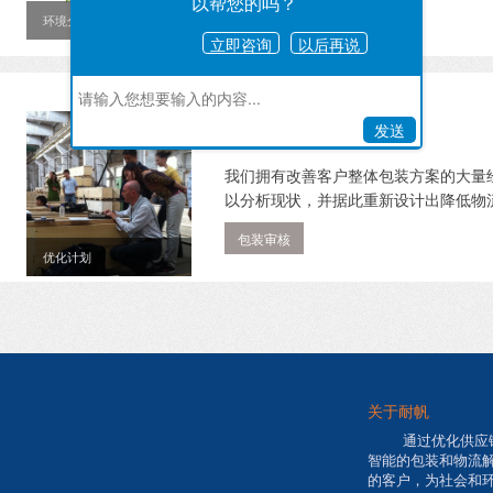
以帮您的吗？
环境分析
生命周期测试
立即咨询
以后再说
优化计划
发送
我们拥有改善客户整体包装方案的大量
以分析现状，并据此重新设计出降低物
包装审核
优化计划
关于耐帆
通过优化供应链的
智能的包装和物流
的客户，为社会和