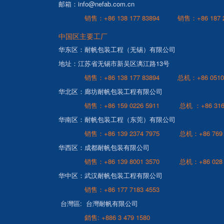
邮箱：info@nefab.com.cn
销售：+86
138 177 83894
销售：+86 187 2
中国区主要工厂
华东区：耐帆包装工程（无锡）有限公司
地址：江苏省无锡市新吴区漓江路13号
销售：+86
138 177 83894
总机：+86 0510 
华北区：廊坊耐帆包装工程有限公司
销售：+86
159 0226 5911
总机 ：+86 316 
华南区：耐帆包装工程（东莞）有限公司
销售：+86 139 2374 7975
总机：+86 769 
华西区：成都耐帆包装有限公司
销售：+86 139 8001 3570
总机：+86 028 
华中区：武汉耐帆包装工程有限公司
销售：+86 177 7183 4553
台灣區: 台灣耐帆有限公司
銷售: +886 3 479 1580