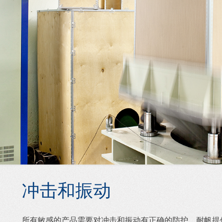
冲击和振动
所有敏感的产品需要对冲击和振动有正确的防护，耐帆提