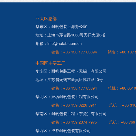
亚太区总部
华东区：耐帆包装上海办公室
地址：上海市茅台路1068号天祥大厦6楼
邮箱：info@nefab.com.cn
销售：+86
138 177 83894
销售：+86 187 2
中国区主要工厂
华东区：耐帆包装工程（无锡）有限公司
地址：江苏省无锡市新吴区漓江路13号
销售：+86
138 177 83894
总机：+86 0510 
华北区：廊坊耐帆包装工程有限公司
销售：+86
159 0226 5911
总机 ：+86 316 
华南区：耐帆包装工程（东莞）有限公司
销售：+86 139 2374 7975
总机：+86 769 
华西区：成都耐帆包装有限公司