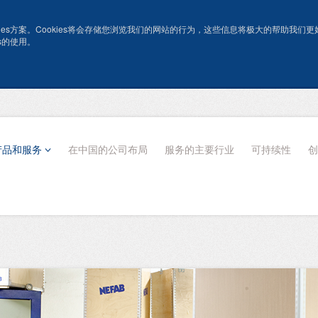
es方案。Cookies将会存储您浏览我们的网站的行为，这些信息将极大的帮助我们更
s的使用。
产品和服务
在中国的公司布局
服务的主要行业
可持续性
创