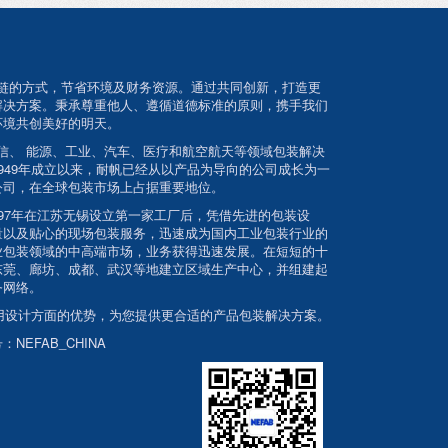
方式，节省环境及财务资源。通过共同创新，打造更
解决方案。秉承尊重他人、遵循道德标准的原则，携手我们
环境共创美好的明天。
 能源、工业、汽车、医疗和航空航天等领域包装解决
949年成立以来，耐帆已经从以产品为导向的公司成长为一
公司，在全球包装市场上占据重要地位。
7年在江苏无锡设立第一家工厂后，凭借先进的包装设
量以及贴心的现场包装服务，迅速成为国内工业包装行业的
业包装领域的中高端市场，业务获得迅速发展。在短短的十
东莞、廊坊、成都、武汉等地建立区域生产中心，并组建起
务网络。
计方面的优势，为您提供更合适的产品包装解决方案。
NEFAB_CHINA