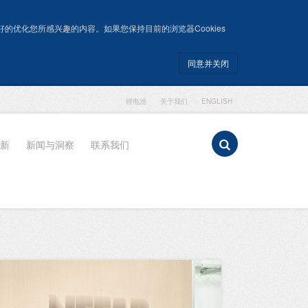
好的优化您所感兴趣的内容。如果您保持目前的浏览器Cookies
同意并关闭
锂电池
关于我们
ENGLISH
新
新闻与洞察
联系我们