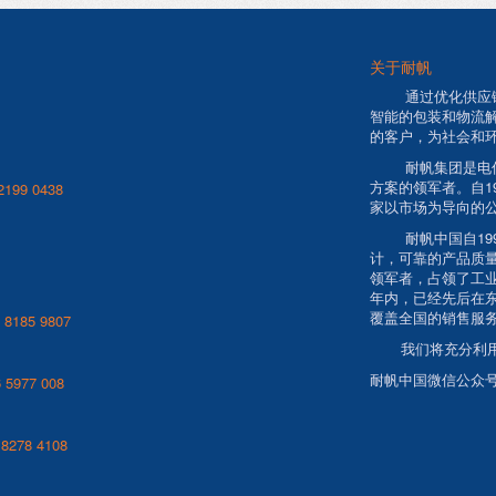
关于耐帆
通过优化供应链的
智能的包装和物流
的客户，为社会和
耐帆集团是电信、
方案的领军者。自1
199 0438
家以市场为导向的
耐帆中国自199
计，可靠的产品质
领军者，占领了工
年内，已经先后在
覆盖全国的销售服
8185 9807
我们将充分利用设
耐帆中国微信公众号：
5977 008
8278 4108