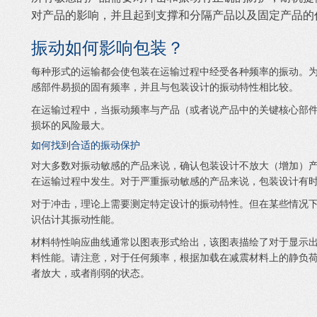
对产品的影响，并且起到支撑和分隔产品以及固定产品的
振动如何影响包装？
每种形式的运输都会使包装在运输过程中经受各种频率的振动。
感部件易损的固有频率，并且与包装设计的振动特性相比较。
在运输过程中，当振动频率与产品（或者说产品中的关键核心部
损坏的风险最大。
如何找到合适的振动保护
对大多数对振动敏感的产品来说，确认包装设计不放大（增加）
在运输过程中发生。对于严重振动敏感的产品来说，包装设计有
对于冲击，理论上需要测定特定设计的振动特性。但在某些情况
识估计其振动性能。
材料特性响应曲线通常以图表形式给出，该图表描绘了对于显示
料性能。请注意，对于任何频率，根据加载在减震材料上的静负
者放大，或者削弱的状态。